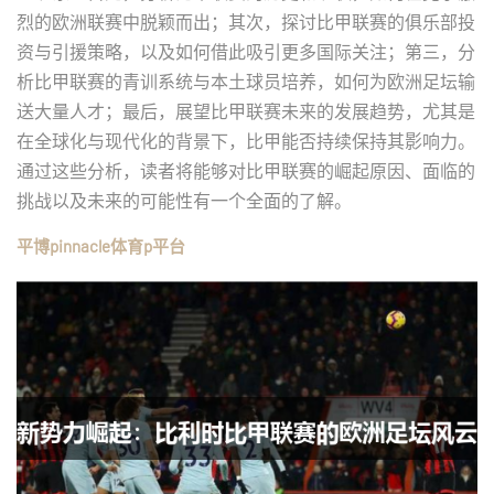
烈的欧洲联赛中脱颖而出；其次，探讨比甲联赛的俱乐部投
资与引援策略，以及如何借此吸引更多国际关注；第三，分
析比甲联赛的青训系统与本土球员培养，如何为欧洲足坛输
送大量人才；最后，展望比甲联赛未来的发展趋势，尤其是
在全球化与现代化的背景下，比甲能否持续保持其影响力。
通过这些分析，读者将能够对比甲联赛的崛起原因、面临的
挑战以及未来的可能性有一个全面的了解。
平博pinnacle体育p平台