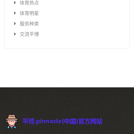
体育热点
体育明星
服务种类
交流平博