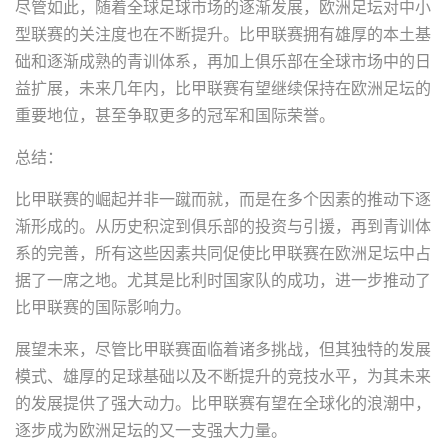
尽管如此，随着全球足球市场的逐渐发展，欧洲足坛对中小
型联赛的关注度也在不断提升。比甲联赛拥有雄厚的本土基
础和逐渐成熟的青训体系，再加上俱乐部在全球市场中的日
益扩展，未来几年内，比甲联赛有望继续保持在欧洲足坛的
重要地位，甚至争取更多的冠军和国际荣誉。
总结：
比甲联赛的崛起并非一蹴而就，而是在多个因素的推动下逐
渐形成的。从历史积淀到俱乐部的投资与引援，再到青训体
系的完善，所有这些因素共同促使比甲联赛在欧洲足坛中占
据了一席之地。尤其是比利时国家队的成功，进一步推动了
比甲联赛的国际影响力。
展望未来，尽管比甲联赛面临着诸多挑战，但其独特的发展
模式、雄厚的足球基础以及不断提升的竞技水平，为其未来
的发展提供了强大动力。比甲联赛有望在全球化的浪潮中，
逐步成为欧洲足坛的又一支强大力量。