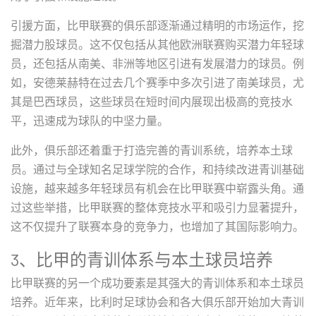
引援方面，比甲联赛的俱乐部逐渐通过精明的市场运作，挖
掘潜力股球员。这不仅包括从其他欧洲联赛购买潜力年轻球
员，还包括从南美、非洲等地区引进有发展潜力的球员。例
如，安德莱赫特在过去几个赛季中多次引进了南美球员，尤
其是巴西球员，这些球员在短时间内展现出极高的竞技水
平，迅速成为球队的中坚力量。
此外，俱乐部还着重于打造完善的青训系统，培养本土球
员。通过与全球知名足球学院的合作，和持续改进青训基础
设施，越来越多年轻球员有机会在比甲联赛中崭露头角。通
过这些举措，比甲联赛的整体竞技水平和吸引力显著提升，
这不仅提升了联赛本身的竞争力，也增加了其国际影响力。
3、比甲的青训体系与本土球员培养
比甲联赛的另一个成功要素是其强大的青训体系和本土球员
培养。近年来，比利时足球协会和各大俱乐部开始加大青训