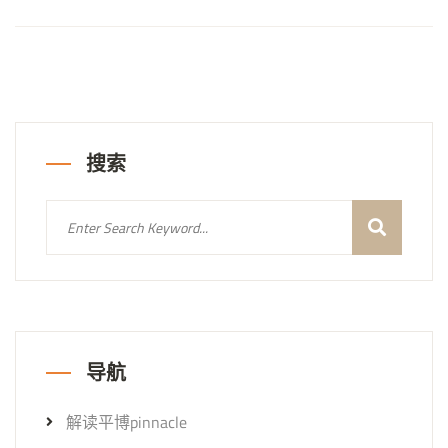
搜索
导航
解读平博pinnacle