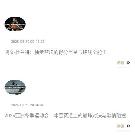
2025-06-30 00:46:23
凯文·杜兰特：独步篮坛的得分巨星与锋线全能王
阅读
2025-06-30 20:36:40
2025亚洲冬季运动会：冰雪赛道上的巅峰对决与激情碰撞
阅读