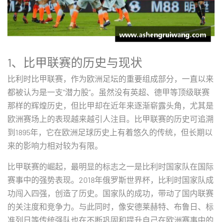
1、比甲联赛的历史与现状
比利时比甲联赛，作为欧洲足坛的重要组成部分，一直以来
都被认为是一支“潜力股”。虽然没有英超、德甲等顶级联赛
那样的辉煌历史，但比甲却在近年来逐渐崭露头角，尤其是
欧洲赛场上的表现越来越引人注目。比甲联赛的历史可追溯
到1895年，它在欧洲足球历史上有着悠久的传统，但长期以
来的影响力相对较为有限。
比甲联赛的崛起，最明显的标志之一是比利时国家队在国际
赛事中的强势表现。2018年俄罗斯世界杯，比利时国家队成
功闯入四强，创造了历史。国家队的成功，带动了国内联赛
的关注度和竞争力。与此同时，像安德莱赫特、布鲁日、标
准列日等传统强队也在不断巩固和提升自己在欧洲赛事中的