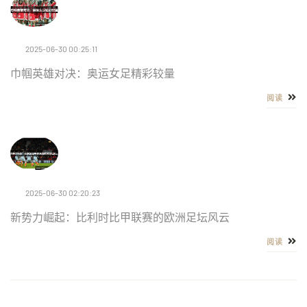
2025-06-30 00:25:11
巾帼英雄对决：奥运女足精彩较量
阅读
2025-06-30 02:20:23
新势力崛起：比利时比甲联赛的欧洲足坛风云
阅读