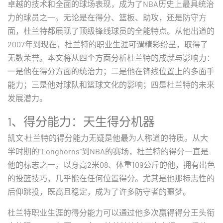
卓越的技术和全面的球场表现，成为了NBA历史上最具统治
力的球员之一。无论是在得分、篮板、助攻，还是防守方
面，杜兰特都展现了顶级锋线球员的全能特点。从他出道的
2007年到现在，杜兰特的职业生涯可谓精彩纷呈，取得了
无数荣誉。本文将从四个方面分析杜兰特的成就与影响力：
一是他在得分方面的统治力；二是他在锋线位置上的多面手
能力；三是他对球队和篮球文化的影响；四是杜兰特的未来
发展潜力。
1、得分能力：天生得分机器
凯文·杜兰特的得分能力无疑是他最为人称道的特质。从大
学时期的“Longhorns”到NBA的赛场，杜兰特的得分一直是
他的标志之一。以身高2米08、体重109公斤的他，拥有出色
的投篮技巧，几乎能在任何位置得分。尤其是他那标志性的
后仰跳投，既高且稳定，成为了许多防守者的噩梦。
杜兰特职业生涯的得分能力可以通过他多次赢得得分王头衔