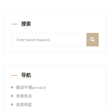
搜索
导航
解读平博pinnacle
体育热点
体育明星