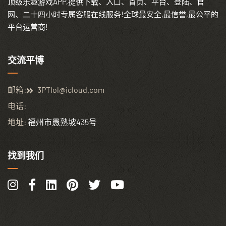
顶级乐趣游戏APP,提供下载、入口、首页、平台、登陆、官
网、二十四小时专属客服在线服务!全球最安全,最信誉,最公平的
平台运营商!
交流平博
邮箱:
3PTIol@icloud.com
电话:
地址:
福州市愚熟坡435号
找到我们