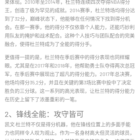
来体现。2010年至2014年，杜兰特连续四次夺得NBA得分
王，创造了极为罕见的成就。2014赛季，杜兰特场均得分达
到了32分，巅峰状态下，他能够在任何情况下找到得分机
会。在那一赛季，他的得分不仅依靠个人能力，还能巧妙利
用队友的掩护和战术配合。这种个人技巧与团队配合的完美
融合，使得杜兰特成为了全能的得分手。
更值得一提的是，杜兰特在季后赛中的得分表现也同样耀
眼。尤其是在2017年和2018年，他帮助勇士队夺得两次总冠
军，在季后赛中展现出了超凡的得分能力。2017年总决赛，
他场均得分35.2分，并且在关键的第3场比赛中投中了决定
胜负的三分球。这一系列的高光表现，让杜兰特的得分能力
在历史上留下了浓墨重彩的一笔。
2、锋线全能：攻守皆可
凯文·杜兰特不仅是得分机器，他在锋线位置上的多面手能
力也同样令人叹为观止。作为一名身材高大但灵活的球员，