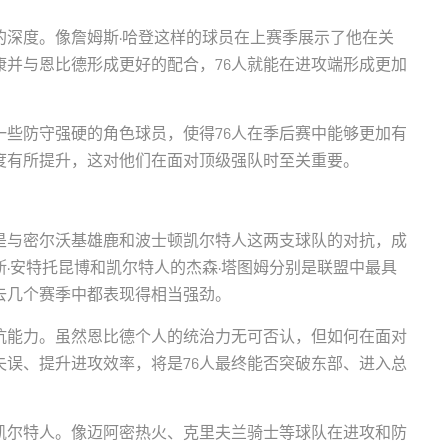
的深度。像詹姆斯·哈登这样的球员在上赛季展示了他在关
并与恩比德形成更好的配合，76人就能在进攻端形成更加
一些防守强硬的角色球员，使得76人在季后赛中能够更加有
度有所提升，这对他们在面对顶级强队时至关重要。
是与密尔沃基雄鹿和波士顿凯尔特人这两支球队的对抗，成
斯·安特托昆博和凯尔特人的杰森·塔图姆分别是联盟中最具
去几个赛季中都表现得相当强劲。
抗能力。虽然恩比德个人的统治力无可否认，但如何在面对
误、提升进攻效率，将是76人最终能否突破东部、进入总
凯尔特人。像迈阿密热火、克里夫兰骑士等球队在进攻和防