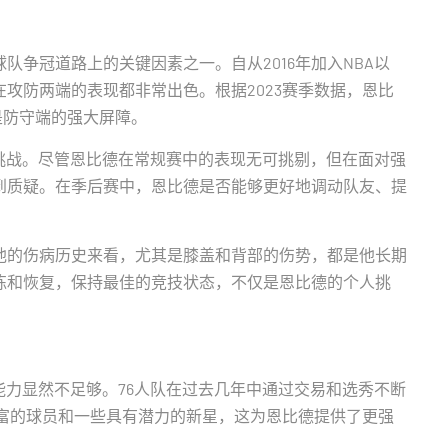
队争冠道路上的关键因素之一。自从2016年加入NBA以
攻防两端的表现都非常出色。根据2023赛季数据，恩比
是防守端的强大屏障。
挑战。尽管恩比德在常规赛中的表现无可挑剔，但在面对强
到质疑。在季后赛中，恩比德是否能够更好地调动队友、提
他的伤病历史来看，尤其是膝盖和背部的伤势，都是他长期
练和恢复，保持最佳的竞技状态，不仅是恩比德的个人挑
能力显然不足够。76人队在过去几年中通过交易和选秀不断
丰富的球员和一些具有潜力的新星，这为恩比德提供了更强