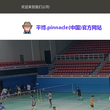
欢迎来到我们公司!