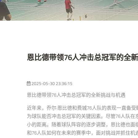
恩比德带领76人冲击总冠军的全
2025-05-30 23:36:15
恩比德带领76人冲击总冠军的全新挑战与机遇
近年来，乔尔·恩比德和费城76人队的表现一直备
为球队能否冲击总冠军的关键因素。尽管76人队在
小的距离。随着球队阵容的逐步调整，恩比德也面
和76人队如何在未来的赛季中，面对挑战并抓住机