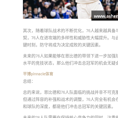
其次，随着球队战术的不断优化，76人越来越具备
契，76人在进攻端的多样性和威胁性大幅提升。与
键时刻，防守将成为决定成败的关键因素。
未来的76人如果能够在恩比德的带领下进一步加强
水平的竞技状态，那么他们冲击总冠军的机会无疑
平博pinnacle体育
总结：
总的来说，恩比德和76人队面临的挑战并非不可克
但通过阵容的补强和战术的调整，76人完全有机会
和球队的深度，都是他们冲击总冠军的关键因素。
未来的76人队需要在保持核心竞争力的同时，注重