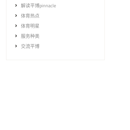
解读平博pinnacle
体育热点
体育明星
服务种类
交流平博