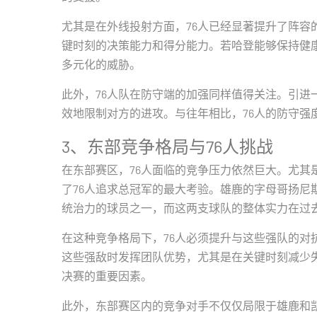
尤其是在外线投射方面，76人已经显著提升了阵容
键时刻的决策能力和得分能力。若哈登能够保持健康
多元化的威胁。
此外，76人队在防守端的加强同样值得关注。引进
效地限制对方的进攻。与往年相比，76人的防守强
3、东部竞争格局与76人挑战
在东部赛区，76人面临的竞争压力依然巨大。尤其
了76人追求总冠军的最大考验。雄鹿的字母哥扬尼
统治力的球员之一，而这两支球队的整体实力在过
在这种竞争格局下，76人必须提升与这些强队的对
这些强敌时发挥团队优势，尤其是在关键时刻减少失
决赛的重要因素。
此外，东部赛区内的竞争对手不仅仅局限于雄鹿和