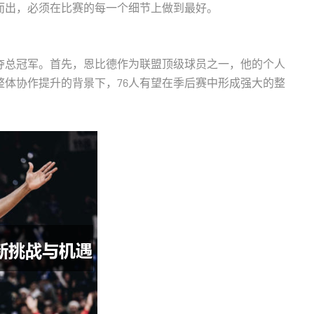
而出，必须在比赛的每一个细节上做到最好。
夺总冠军。首先，恩比德作为联盟顶级球员之一，他的个人
整体协作提升的背景下，76人有望在季后赛中形成强大的整