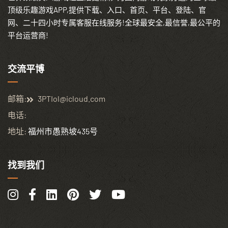
顶级乐趣游戏APP,提供下载、入口、首页、平台、登陆、官
网、二十四小时专属客服在线服务!全球最安全,最信誉,最公平的
平台运营商!
交流平博
邮箱:
3PTIol@icloud.com
电话:
地址:
福州市愚熟坡435号
找到我们