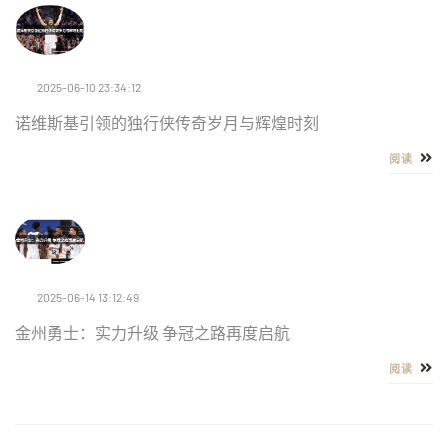
2025-06-10 23:34:12
诺维斯基引领的独行侠传奇岁月与辉煌时刻
阅读
2025-06-14 13:12:49
金州勇士：实力升级 争冠之路再度启航
阅读