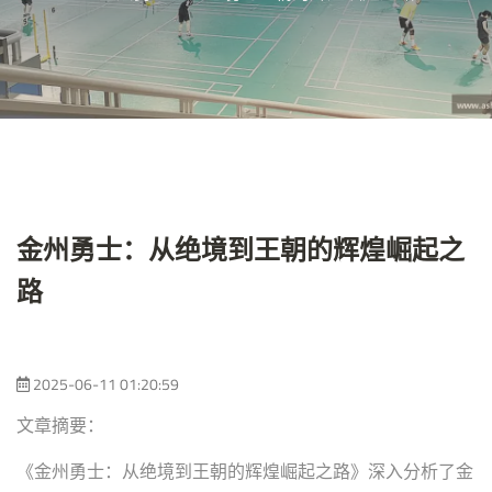
金州勇士：从绝境到王朝的辉煌崛起之
路
2025-06-11 01:20:59
文章摘要：
《金州勇士：从绝境到王朝的辉煌崛起之路》深入分析了金