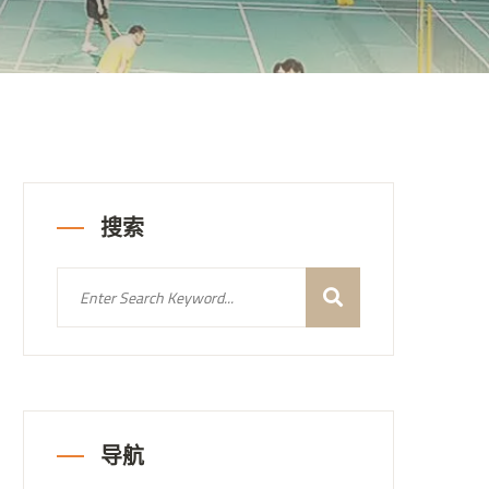
搜索
导航