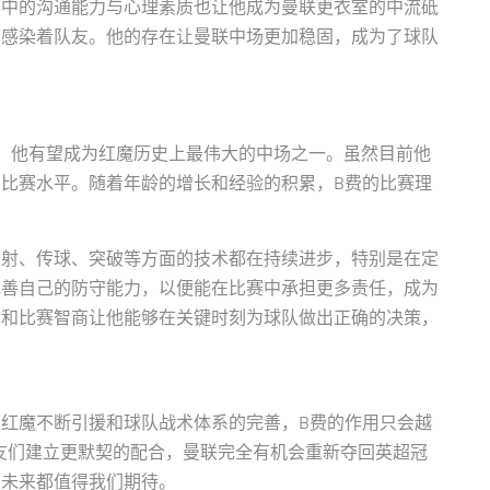
赛中的沟通能力与心理素质也让他成为曼联更衣室的中流砥
深感染着队友。他的存在让曼联中场更加稳固，成为了球队
年，他有望成为红魔历史上最伟大的中场之一。虽然目前他
的比赛水平。随着年龄的增长和经验的积累，B费的比赛理
远射、传球、突破等方面的技术都在持续进步，特别是在定
完善自己的防守能力，以便能在比赛中承担更多责任，成为
力和比赛智商让他能够在关键时刻为球队做出正确的决策，
。
着红魔不断引援和球队战术体系的完善，B费的作用只会越
友们建立更默契的配合，曼联完全有机会重新夺回英超冠
的未来都值得我们期待。