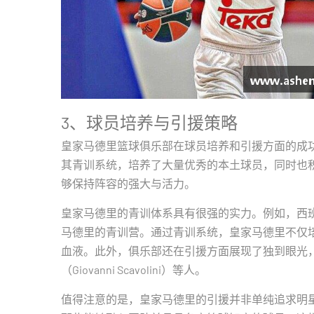
3、球员培养与引援策略
皇家马德里篮球俱乐部在球员培养和引援方面的成
其青训系统，培养了大量优秀的本土球员，同时也
够保持阵容的强大与活力。
皇家马德里的青训体系具有很强的实力。例如，西班牙著
马德里的青训营。通过青训系统，皇家马德里不仅
血液。此外，俱乐部还在引援方面展现了独到眼光
（Giovanni Scavolini）等人。
值得注意的是，皇家马德里的引援并非单纯追求明