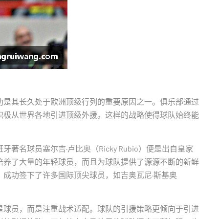
功是其长久处于欧洲顶级行列的重要原因之一。俱乐部通过
积极从世界各地引进顶级外援。这样的战略使得球队始终能
名球员塞尔吉·卢比奥（Ricky Rubio）便是出自皇家
培养了大量的年轻球员，而且为球队提供了源源不断的新鲜
，成功签下了许多国际顶尖球员，如吉奥瓦尼·斯基奥
星球员，而是注重战术适配。球队的引援策略更倾向于引进