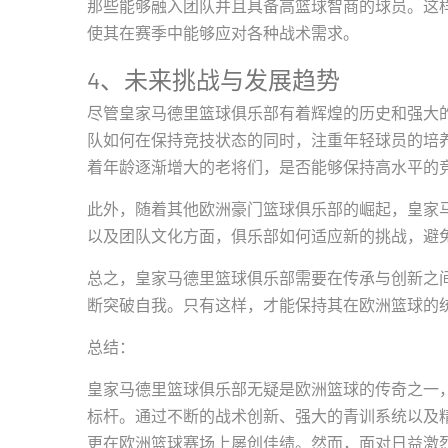
那些能够融入团队并且具备高篮球智商的球员。这
使其在赛季中能够应对各种战术需求。
4、未来挑战与发展趋势
尽管皇家马德里篮球俱乐部有着辉煌的历史和强大
队如何在保持竞技状态的同时，注重年轻球员的培
着年龄逐渐增大的老将们，是否能够保持高水平的
此外，随着其他欧洲豪门篮球俱乐部的崛起，皇家
以及团队文化方面，俱乐部如何适应新的挑战，避免
总之，皇家马德里篮球俱乐部需要在传承与创新之
断突破自我。只有这样，才能保持其在欧洲篮球的
总结：
皇家马德里篮球俱乐部无疑是欧洲篮球的传奇之一
标杆。通过不断的战术创新、强大的青训系统以及
更在欧洲篮球赛场上屡创佳绩。然而，面对日益激