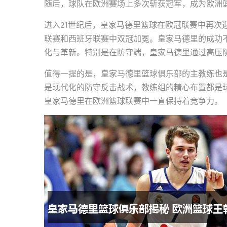
随后，球队在欧洲赛场上多次斩获冠军，成为欧洲
进入21世纪后，皇家马德里篮球在欧冠联赛中再次迎
联赛和西班牙联赛中双冠加冕。皇家马德里的成功
化与革新。特别是在防守端，皇家马德里通过高压
值得一提的是，皇家马德里篮球俱乐部的主教练也
是现代化的防守反击战术，教练组的精心布置都是
皇家马德里在欧洲篮球联赛中一直保持着竞争力。