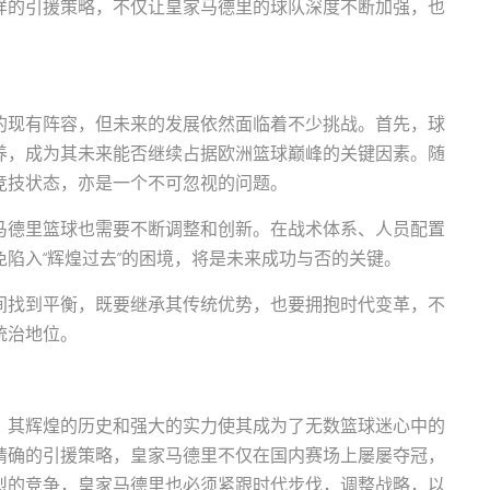
样的引援策略，不仅让皇家马德里的球队深度不断加强，也
的现有阵容，但未来的发展依然面临着不少挑战。首先，球
养，成为其未来能否继续占据欧洲篮球巅峰的关键因素。随
竞技状态，亦是一个不可忽视的问题。
马德里篮球也需要不断调整和创新。在战术体系、人员配置
陷入“辉煌过去”的困境，将是未来成功与否的关键。
间找到平衡，既要继承其传统优势，也要拥抱时代变革，不
统治地位。
，其辉煌的历史和强大的实力使其成为了无数篮球迷心中的
精确的引援策略，皇家马德里不仅在国内赛场上屡屡夺冠，
烈的竞争，皇家马德里也必须紧跟时代步伐，调整战略，以