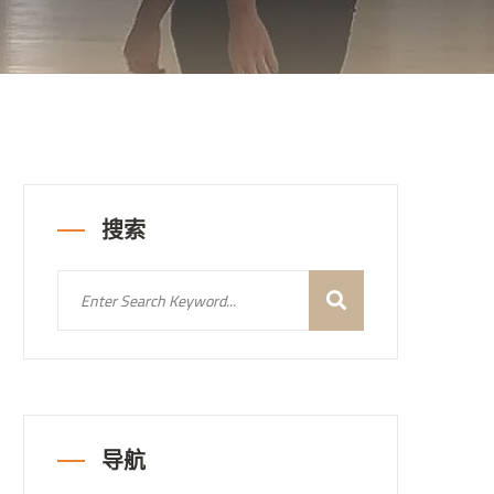
搜索
导航