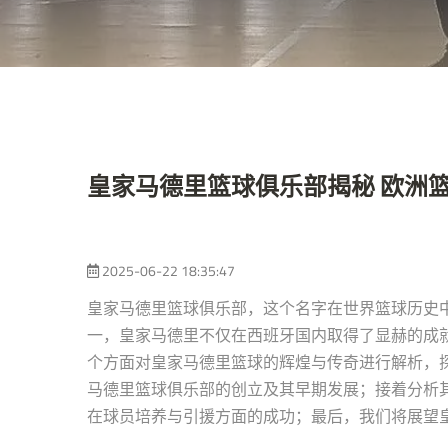
皇家马德里篮球俱乐部揭秘 欧洲
2025-06-22 18:35:47
皇家马德里篮球俱乐部，这个名字在世界篮球历史
一，皇家马德里不仅在西班牙国内取得了显赫的成
个方面对皇家马德里篮球的辉煌与传奇进行解析，
马德里篮球俱乐部的创立及其早期发展；接着分析
在球员培养与引援方面的成功；最后，我们将展望