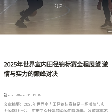
对决
2025年世界室内田径锦标赛全程展望 激
情与实力的巅峰对决
2025-06-20 15:31:04
文章摘要：2025年世界室内田径锦标赛将是一场激情与实
力的巅峰对决，汇聚了全球最顶尖的田径选手。这项赛事不