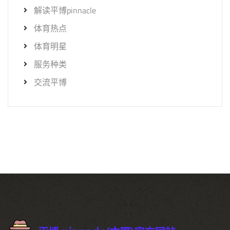
解读平博pinnacle
体育热点
体育明星
服务种类
交流平博