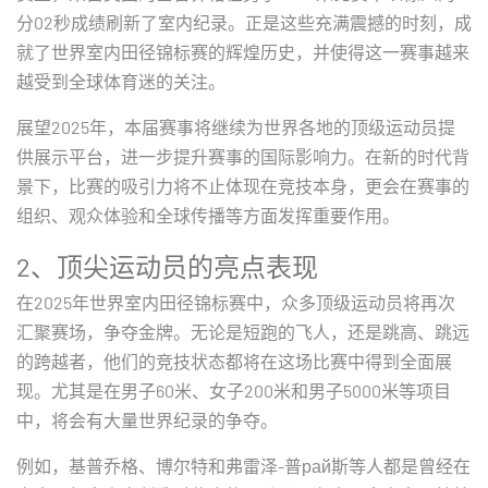
分02秒成绩刷新了室内纪录。正是这些充满震撼的时刻，成
就了世界室内田径锦标赛的辉煌历史，并使得这一赛事越来
越受到全球体育迷的关注。
展望2025年，本届赛事将继续为世界各地的顶级运动员提
供展示平台，进一步提升赛事的国际影响力。在新的时代背
景下，比赛的吸引力将不止体现在竞技本身，更会在赛事的
组织、观众体验和全球传播等方面发挥重要作用。
2、顶尖运动员的亮点表现
在2025年世界室内田径锦标赛中，众多顶级运动员将再次
汇聚赛场，争夺金牌。无论是短跑的飞人，还是跳高、跳远
的跨越者，他们的竞技状态都将在这场比赛中得到全面展
现。尤其是在男子60米、女子200米和男子5000米等项目
中，将会有大量世界纪录的争夺。
例如，基普乔格、博尔特和弗雷泽-普рай斯等人都是曾经在