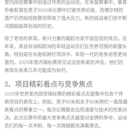
室内田径赛事中创造过传奇的运动员。在本届赛事中，基普
乔格有望在男子3000米比赛中打破世界纪录，而博尔特的
遗产仍然给短跑赛场带来了强大压力，新的挑战者们将不断
试图超越其创造的历史。
除了老将的表现，新兴力量的崛起也是不容忽视的亮点。近
年来，来自非洲和欧洲的年轻运动员们在世界范围内崭露头
角，特别是在长跑和跨栏项目中，年轻一代的竞争态势更加
激烈。2025年室内锦标赛将见证这些新星的冲击，他们的
表现在未来几年可能成为标杆。
3、项目精彩看点与竞争焦点
2025年世界室内田径锦标赛的精彩看点无疑集中在各个传
统项目的表现上。例如，男子60米和女子60米跨栏一直是最
具看点的赛事之一，每次比赛都会出现速度与技术的完美对
决。此次比赛中的最大竞争焦点无疑是对金牌的争夺，运动
员们的每一次冲刺、每一次跨越都充满着悬念。