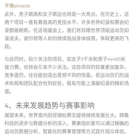
平博pinnacle
此外，男子跳高和女子跳远也将是一大亮点。在历史上，这
两个项目一直有着极高的竞技水平，许多世界纪录和赛会纪
录都被刷新。在这场盛会上，我们将目睹世界顶级运动员如
波波夫、谢尔顿等人如何继续挑战身体极限，争取更高的飞
跃。
与此同时，较少关注的项目，如女子3千米和男子4x400米
接力赛，也将会引发不少关注。这些项目的较量更加复杂，
竞争激烈，往往能创造出意想不到的惊喜。若运动员们的战
术布局和团队配合恰到好处，极有可能上演破纪录的精彩场
面。
4、未来发展趋势与赛事影响
展望未来，世界室内田径锦标赛无疑将继续发展壮大。随着
科技的进步与数据分析的深入，赛事组织者可以通过精确的
运动员数据分析、智能化的赛事管理等方式提升观众体验，