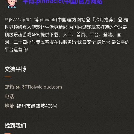
🍑jk777.vip🍑平博.pinnacle(中国)官方网站🏆『冷月推荐』🏆,是
世界顶级真人游戏让生活更精彩!为国内游戏玩家打造的全球最
顶级乐趣游戏APP,提供下载、入口、首页、平台、登陆、官
网、二十四小时专属客服在线服务!全球最安全,最信誉,最公平的
平台运营商!
交流平博
邮箱:
3PTIol@icloud.com
电话:
地址:
福州市愚熟坡435号
找到我们