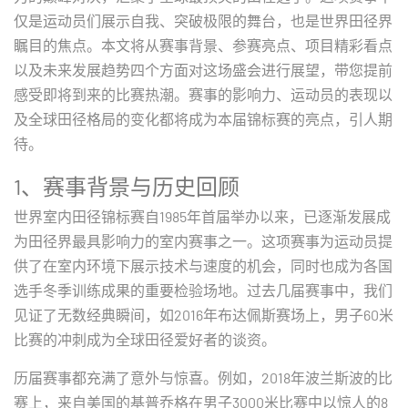
仅是运动员们展示自我、突破极限的舞台，也是世界田径界
瞩目的焦点。本文将从赛事背景、参赛亮点、项目精彩看点
以及未来发展趋势四个方面对这场盛会进行展望，带您提前
感受即将到来的比赛热潮。赛事的影响力、运动员的表现以
及全球田径格局的变化都将成为本届锦标赛的亮点，引人期
待。
1、赛事背景与历史回顾
世界室内田径锦标赛自1985年首届举办以来，已逐渐发展成
为田径界最具影响力的室内赛事之一。这项赛事为运动员提
供了在室内环境下展示技术与速度的机会，同时也成为各国
选手冬季训练成果的重要检验场地。过去几届赛事中，我们
见证了无数经典瞬间，如2016年布达佩斯赛场上，男子60米
比赛的冲刺成为全球田径爱好者的谈资。
历届赛事都充满了意外与惊喜。例如，2018年波兰斯波的比
赛上，来自美国的基普乔格在男子3000米比赛中以惊人的8