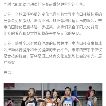
同时也能帮助运动员们在赛前做好更科学的准备。
此外，全球田径格局的变化也意味着世界室内田径锦标赛的
竞争会更加激烈。随着亚洲、非洲等地区运动员的崛起，赛
事的国际化程度将进一步提高，选手们来自不同文化背景，
比赛的看点和观赏性都将获得更多元化的呈现。
此外，随着全球对体育健康的日益关注，室内田径赛事将成
为推动体育健身和全民健康的重要平台。未来的赛事不仅仅
是竞技的舞台，更将是促进体育文化交流和社会影响力扩展
的桥梁。
总结：