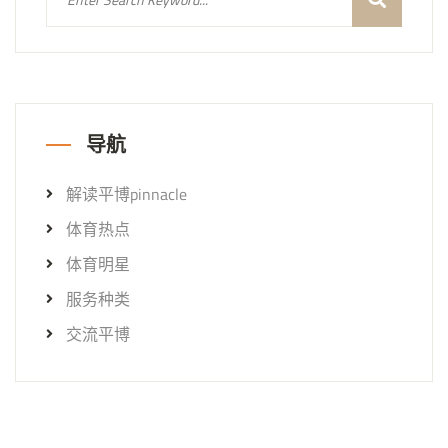
导航
解读平博pinnacle
体育热点
体育明星
服务种类
交流平博