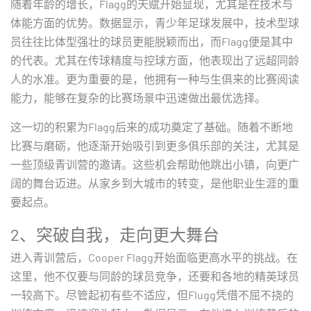
随着年龄的增长，Flagg的天赋开始显现，尤其是在技术与
体能方面的优势。数据显示，青少年足球发展中，技术型球
员往往比体型强壮的球员更能脱颖而出，而Flagg便是其中
的代表。尤其在传球精度与控球方面，他表现出了远超同龄
人的水准。更为重要的是，他拥有一种与生俱来的比赛阅读
能力，能够在复杂的比赛场景中迅速做出最优选择。
这一切的积累为Flagg后来的成功奠定了基础。随着不断地
比赛与磨砺，他逐渐开始吸引到更多俱乐部的关注，尤其是
一些顶级青训营的邀请。这些机会帮助他跳出小镇，向更广
阔的舞台迈进。从家乡到大城市的转变，是他职业生涯的重
要起点。
2、突破自我，走向更大舞台
进入青训营后，Cooper Flagg开始面临更高水平的挑战。在
这里，他不仅要与同龄的球员竞争，还要和各地的精英球员
一较高下。尽管起初有些不适应，但Flugg凭借不屈不挠的