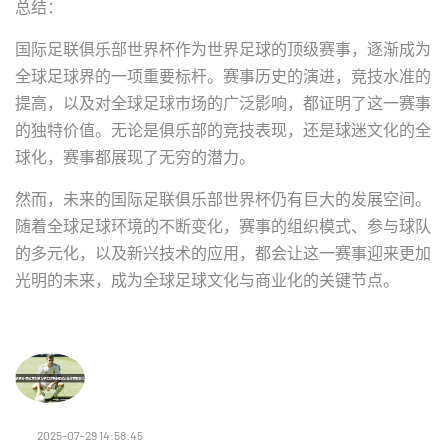
总结：
国际足联俱乐部世界杯作为世界足球的顶级赛事，逐渐成为
全球足球界的一项重要标杆。赛事历史的演进，竞技水准的
提高，以及对全球足球市场的广泛影响，都证明了这一赛事
的独特价值。无论是俱乐部的竞技表现，还是球迷文化的全
球化，赛事都展现了无穷的潜力。
然而，未来的国际足联俱乐部世界杯仍有巨大的发展空间。
随着全球足球环境的不断变化，赛事的组织模式、参与球队
的多元化，以及新兴技术的应用，都会让这一赛事迎来更加
光明的未来，成为全球足球文化与商业化的关键节点。
2025-07-29 14:58:45