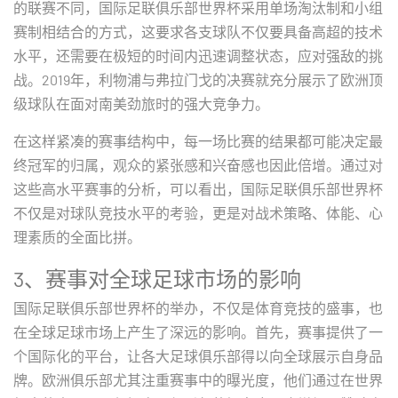
的联赛不同，国际足联俱乐部世界杯采用单场淘汰制和小组
赛制相结合的方式，这要求各支球队不仅要具备高超的技术
水平，还需要在极短的时间内迅速调整状态，应对强敌的挑
战。2019年，利物浦与弗拉门戈的决赛就充分展示了欧洲顶
级球队在面对南美劲旅时的强大竞争力。
在这样紧凑的赛事结构中，每一场比赛的结果都可能决定最
终冠军的归属，观众的紧张感和兴奋感也因此倍增。通过对
这些高水平赛事的分析，可以看出，国际足联俱乐部世界杯
不仅是对球队竞技水平的考验，更是对战术策略、体能、心
理素质的全面比拼。
3、赛事对全球足球市场的影响
国际足联俱乐部世界杯的举办，不仅是体育竞技的盛事，也
在全球足球市场上产生了深远的影响。首先，赛事提供了一
个国际化的平台，让各大足球俱乐部得以向全球展示自身品
牌。欧洲俱乐部尤其注重赛事中的曝光度，他们通过在世界