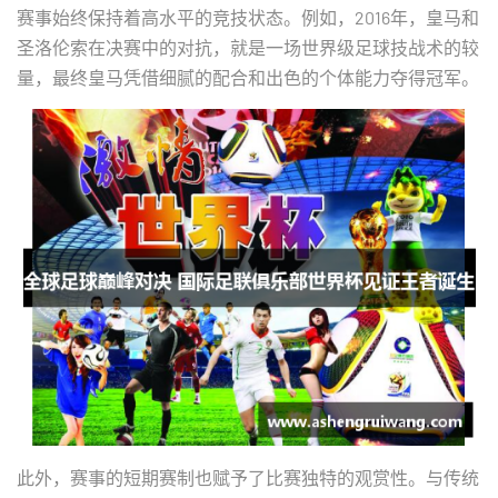
赛事始终保持着高水平的竞技状态。例如，2016年，皇马和
圣洛伦索在决赛中的对抗，就是一场世界级足球技战术的较
量，最终皇马凭借细腻的配合和出色的个体能力夺得冠军。
此外，赛事的短期赛制也赋予了比赛独特的观赏性。与传统